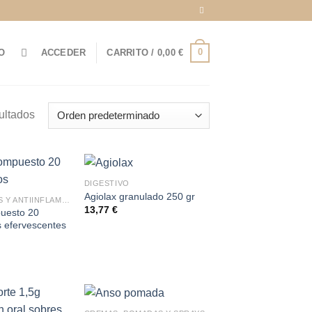
0
O
ACCEDER
CARRITO /
0,00
€
ultados
DIGESTIVO
Agiolax granulado 250 gr
ANALGÉSICOS Y ANTIINFLAMATORIOS
13,77
€
uesto 20
 efervescentes