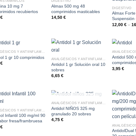
HISTAMÍNICOS
DIGESTIVO
cina 10 mg 7
Almax 500 mg 48
DIGESTIVO
rimidos recubiertos
comprimidos masticables
Almax Forte 
0
€
14,50
€
Suspensión 
12,00
€
–
1
ANALGÉSICOS Y ANTIINFLAMATORIOS
Antidol 500
dol 1 gr 10 comprimidos
ANALGÉSICOS Y ANTIINFLAMATORIOS
comprimidos
5
€
Antidol 1 gr Solución oral 10
3,95
€
sobres
6,65
€
SIN EXISTENCIAS
ANALGÉSICOS Y ANTIINFLAMATORIOS
Antidol NIÑOS 325 mg
ANALGÉSICOS Y ANTIINFLAMATORIOS
granulado 20 sobres
ol Infantil 100 mg/ml 90
4,75
€
abor fresa/frambruesa
5
€
AntidolDual