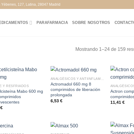
s Yébenes, 127, Latina, 28047 Madrid
EDICAMENTOS
PARAFARMACIA
SOBRE NOSOTROS
CONTACT
Mostrando 1–24 de 159 res
ANALGÉSICOS Y ANTIINFLAMATORIOS
Actromadol 660 mg 8
E Y RESFRIADOS
comprimidos de liberación
ilcisteína Mabo 600 mg
Actron comp
prolongada
omprimidos
comprimidos
6,53
€
rvescentes
11,41
€
0
€