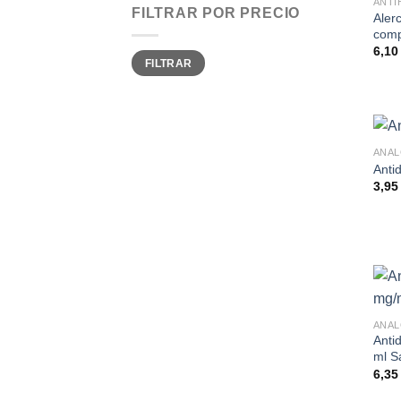
ANTI
FILTRAR POR PRECIO
Aler
comp
6,1
Precio
Precio
FILTRAR
mínimo
máximo
Anti
3,9
Antid
ml S
6,3