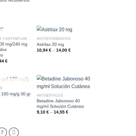
dos recubiertos
ISTENCIAS
ANALGÉSICOS Y ANTIINFLAMATORIOS
ANTIHISTAMÍNICOS
400 mg/240 mg
Astrilax 20 mg
idos
10,94
€
–
14,00
€
es
,44
€
ISTENCIAS
S
l 100 mg/g 30 gr
ANTISÉPTICOS
Betadine Jabonoso 40
mg/ml Solución Cutánea
9,10
€
–
14,55
€
7