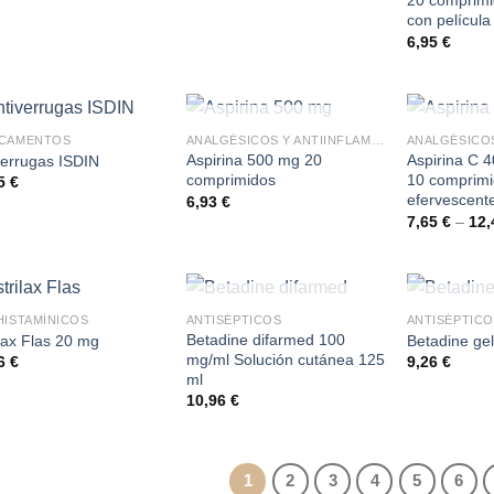
20 comprimi
con película
6,95
€
SIN EXISTENCIAS
SIN EX
ICAMENTOS
ANALGÉSICOS Y ANTIINFLAMATORIOS
Aspirina 500 mg 20
Aspirina C 
verrugas ISDIN
comprimidos
10 comprim
85
€
efervescent
6,93
€
7,65
€
–
12
SIN EXISTENCIAS
SIN EX
HISTAMÍNICOS
ANTISÉPTICOS
ANTISÉPTICO
Betadine difarmed 100
ilax Flas 20 mg
Betadine ge
mg/ml Solución cutánea 125
96
€
9,26
€
ml
10,96
€
1
2
3
4
5
6