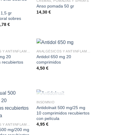
CREMAS, POMADAS Y SPRAYS
Anso pomada 50 gr
14,30
€
1,5 gr
oral sobres
6,78
€
ANALGÉSICOS Y ANTIINFLAMATORIOS
ANALGÉSICOS Y ANTIINFLAMATORIOS
 mg 20
Antidol 650 mg 20
 recubiertos
comprimidos
4,50
€
SIN EXISTENCIAS
INSOMNIO
Antidolnait 500 mg/25 mg
10 comprimidos recubiertos
con película
4,95
€
ANALGÉSICOS Y ANTIINFLAMATORIOS
 500 mg/200 mg