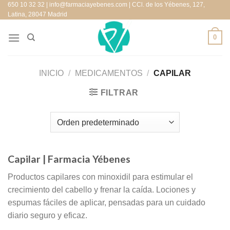
650 10 32 32 | info@farmaciayebenes.com | CCl. de los Yébenes, 127,
Saltar
Latina, 28047 Madrid
al
contenido
0
INICIO
/
MEDICAMENTOS
/
CAPILAR
FILTRAR
Capilar
| Farmacia Yébenes
Productos capilares con minoxidil para estimular el
crecimiento del cabello y frenar la caída. Lociones y
espumas fáciles de aplicar, pensadas para un cuidado
diario seguro y eficaz.