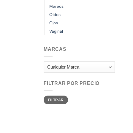
Mareos
Oídos
Ojos
Vaginal
MARCAS
FILTRAR POR PRECIO
Precio
Precio
FILTRAR
mínimo
máximo