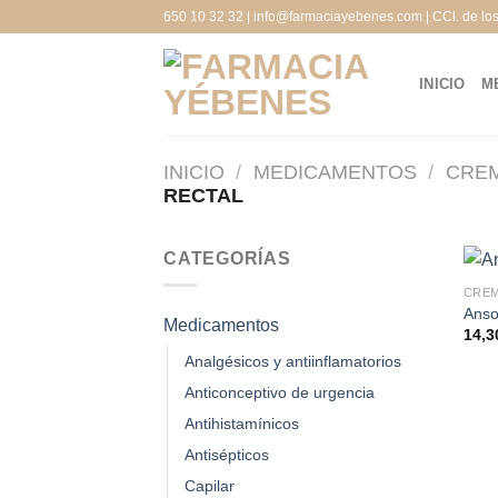
Saltar
650 10 32 32 | info@farmaciayebenes.com | CCl. de lo
al
contenido
INICIO
M
INICIO
/
MEDICAMENTOS
/
CREM
RECTAL
CATEGORÍAS
CREM
Anso
Medicamentos
14,
Analgésicos y antiinflamatorios
Anticonceptivo de urgencia
Antihistamínicos
Antisépticos
Capilar