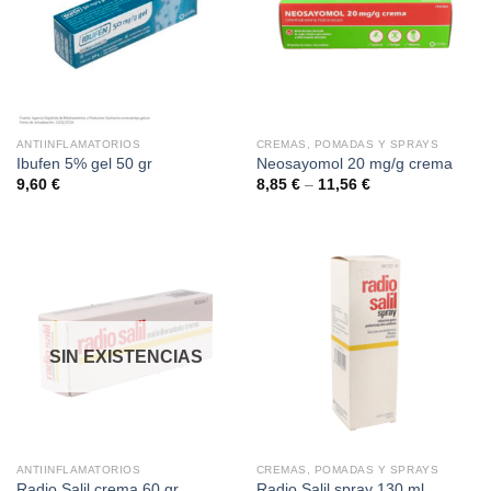
ANTIINFLAMATORIOS
CREMAS, POMADAS Y SPRAYS
Ibufen 5% gel 50 gr
Neosayomol 20 mg/g crema
9,60
€
8,85
€
–
11,56
€
SIN EXISTENCIAS
ANTIINFLAMATORIOS
CREMAS, POMADAS Y SPRAYS
Radio Salil crema 60 gr
Radio Salil spray 130 ml