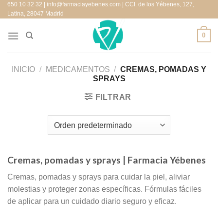
650 10 32 32 | info@farmaciayebenes.com | CCl. de los Yébenes, 127,
Saltar
Latina, 28047 Madrid
al
contenido
0
INICIO
/
MEDICAMENTOS
/
CREMAS, POMADAS Y
SPRAYS
FILTRAR
Cremas, pomadas y sprays
| Farmacia Yébenes
Cremas, pomadas y sprays para cuidar la piel, aliviar
molestias y proteger zonas específicas. Fórmulas fáciles
de aplicar para un cuidado diario seguro y eficaz.