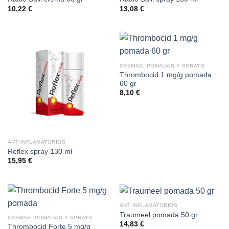
10,22
€
13,08
€
CREMAS, POMADAS Y SPRAYS
Thrombocid 1 mg/g pomada
60 gr
8,10
€
ANTIINFLAMATORIOS
Reflex spray 130 ml
15,95
€
ANTIINFLAMATORIOS
Traumeel pomada 50 gr
CREMAS, POMADAS Y SPRAYS
14,83
€
Thrombocid Forte 5 mg/g