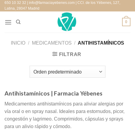
650 10 32 32 | info@farmaciayebenes.com | CCl. de los Yébenes, 127,
Saltar
Latina, 28047 Madrid
al
contenido
0
INICIO
/
MEDICAMENTOS
/
ANTIHISTAMÍNICOS
FILTRAR
Antihistamínicos
| Farmacia Yébenes
Medicamentos antihistamínicos para aliviar alergias por
vía oral o en spray nasal. Ideales para estornudos, picor,
congestión y lagrimeo. Comprimidos, cápsulas y sprays
para un alivio rápido y cómodo.