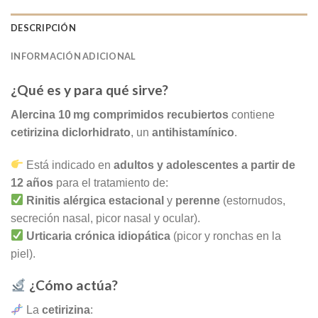
DESCRIPCIÓN
INFORMACIÓN ADICIONAL
¿Qué es y para qué sirve?
Alercina 10 mg comprimidos recubiertos
contiene
cetirizina diclorhidrato
, un
antihistamínico
.
Está indicado en
adultos y adolescentes a partir de
12 años
para el tratamiento de:
Rinitis alérgica estacional
y
perenne
(estornudos,
secreción nasal, picor nasal y ocular).
Urticaria crónica idiopática
(picor y ronchas en la
piel).
¿Cómo actúa?
La
cetirizina
: