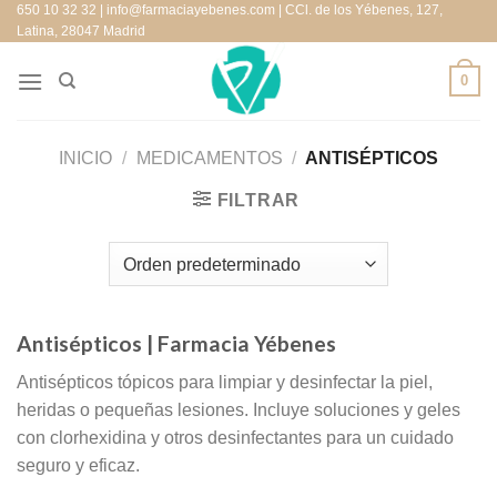
650 10 32 32 | info@farmaciayebenes.com | CCl. de los Yébenes, 127,
Saltar
Latina, 28047 Madrid
al
contenido
0
INICIO
/
MEDICAMENTOS
/
ANTISÉPTICOS
FILTRAR
Antisépticos
| Farmacia Yébenes
Antisépticos tópicos para limpiar y desinfectar la piel,
heridas o pequeñas lesiones. Incluye soluciones y geles
con clorhexidina y otros desinfectantes para un cuidado
seguro y eficaz.