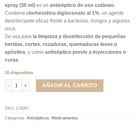
spray (30 ml)
es un
antiséptico de uso cutáneo
.
Contiene
clorhexidina digluconato al 1%
, un agente
desinfectante eficaz frente a bacterias, hongos y algunos
virus.
Se usa para
la limpieza y desinfección de pequeñas
heridas, cortes, rozaduras, quemaduras leves o
apósitos
, y como
antiséptico previo a inyecciones o
curas
.
10 disponibles
Clorhexidina 1% Aposan solución acuosa incolora spray 30 ml 
AÑADIR AL CARRITO
SKU:
174287
Categorías:
Antisépticos
,
Medicamentos