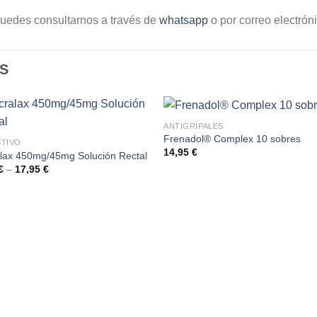
uedes consultarnos a través de
whatsapp
o por correo electrón
S
ANTIGRIPALES
Frenadol® Complex 10 sobres
STIVO
14,95
€
lax 450mg/45mg Solución Rectal
€
–
17,95
€