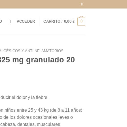
0
O
ACCEDER
CARRITO /
0,00
€
ALGÉSICOS Y ANTIINFLAMATORIOS
325 mg granulado 20
ucir el dolor y la fiebre.
n niños entre 25 y 43 kg (de 8 a 11 años)
co de los dolores ocasionales leves o
cabeza, dentales, musculares