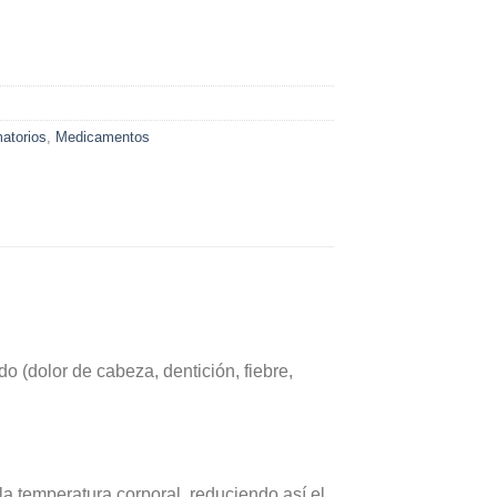
matorios
,
Medicamentos
do (dolor de cabeza, dentición, fiebre,
la temperatura corporal, reduciendo así el