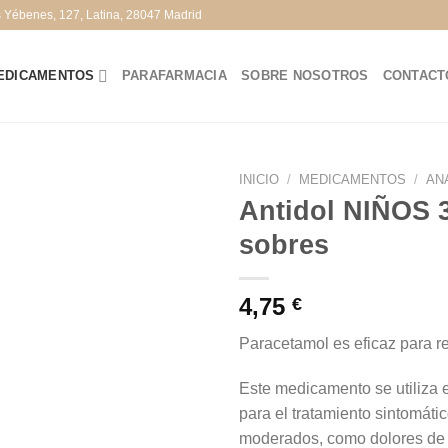
s Yébenes, 127, Latina, 28047 Madrid
EDICAMENTOS
PARAFARMACIA
SOBRE NOSOTROS
CONTACT
INICIO
/
MEDICAMENTOS
/
AN
Antidol NIÑOS 
sobres
4,75
€
Paracetamol es eficaz para red
Este medicamento se utiliza e
para el tratamiento sintomáti
moderados, como dolores de 