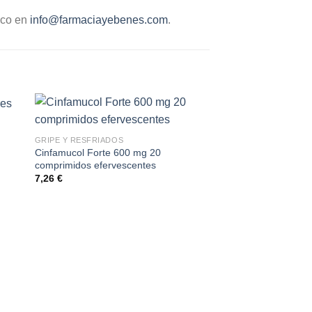
ico en
info@farmaciayebenes.com
.
GRIPE Y RESFRIADOS
Cinfamucol Forte 600 mg 20
comprimidos efervescentes
7,26
€
ANTITUSIVOS
Cinfatós 15 mg 20 c
bucodispersables