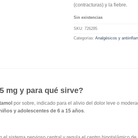
(contracturas) y la fiebre.
Sin existencias
SKU:
726285
Categorías:
Analgésicos y antiinfla
5 mg y para qué sirve?
tamol
por sobre, indicado para el alivio del dolor leve o modera
niños y adolescentes de 6 a 15 años
.
 el sistema nervioso central y regula el centro hipotalámico de 