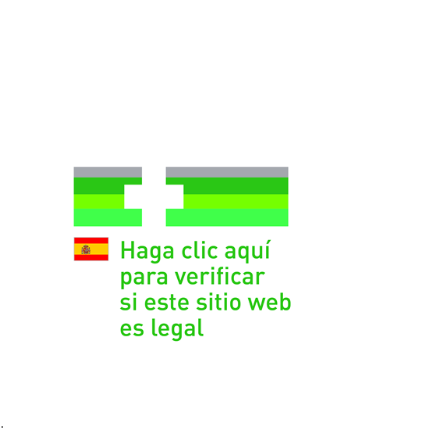
9,24
€
.