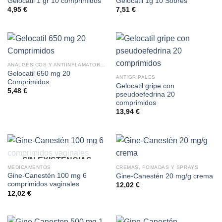
Gelocatil 1 gr 10 comprimidos
Gelocatil 1g 10 Sobres
4,95
€
7,51
€
ANALGÉSICOS Y ANTIINFLAMATORIOS
Gelocatil 650 mg 20
ANTIGRIPALES
Comprimidos
Gelocatil gripe con
5,48
€
pseudoefedrina 20
comprimidos
13,94
€
SIN EXISTENCIAS
MEDICAMENTOS
CREMAS, POMADAS Y SPRAYS
Gine-Canestén 100 mg 6
Gine-Canestén 20 mg/g crema
comprimidos vaginales
12,02
€
12,02
€