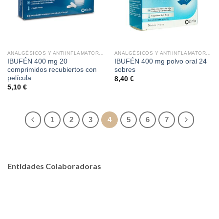
ANALGÉSICOS Y ANTIINFLAMATORIOS
ANALGÉSICOS Y ANTIINFLAMATORIOS
IBUFÉN 400 mg 20
IBUFÉN 400 mg polvo oral 24
comprimidos recubiertos con
sobres
película
8,40
€
5,10
€
1
2
3
4
5
6
7
Entidades Colaboradoras