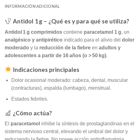
INFORMACIÓN ADICIONAL
Antidol 1 g – ¿Qué es y para qué se utiliza?
Antidol 1 g comprimidos
contiene
paracetamol 1 g
, un
analgésico y antipirético
indicado para el alivio del
dolor
moderado
y la
reducción de la fiebre
en
adultos y
adolescentes a partir de 16 años (o > 50 kg)
.
Indicaciones principales
Dolor ocasional moderado: cabeza, dental, muscular
(contracturas), espalda (lumbago), menstrual.
Estados febriles.
¿Cómo actúa?
El
paracetamol
inhibe la síntesis de prostaglandinas en el
sistema nervioso central, elevando el umbral del dolor y
reduciendo la fiebre. No posee acción antiinflamatoria