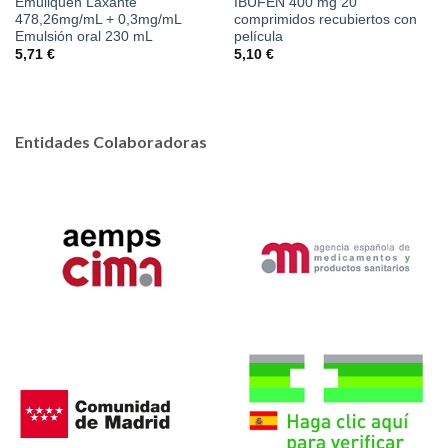
Emuliquen Laxante
IBUFÉN 400 mg 20
478,26mg/mL + 0,3mg/mL
comprimidos recubiertos con
Emulsión oral 230 mL
película
5,71
€
5,10
€
Entidades Colaboradoras