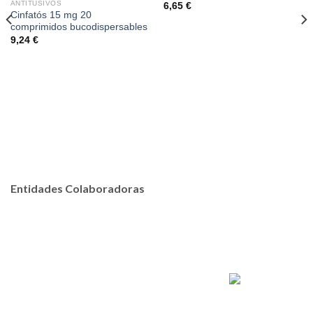
ANTITUSIVOS
6,65
€
Cinfatós 15 mg 20
comprimidos bucodispersables
9,24
€
Entidades Colaboradoras