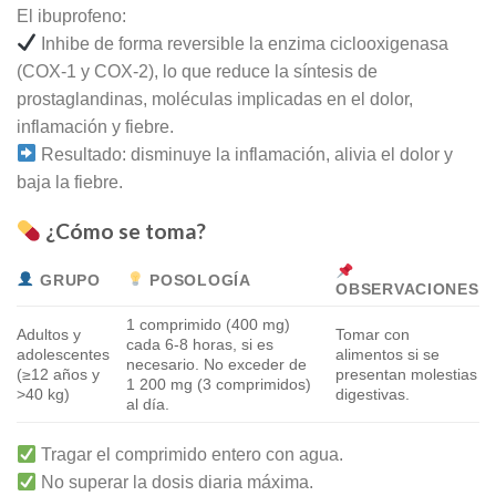
El ibuprofeno:
Inhibe de forma reversible la enzima ciclooxigenasa
(COX-1 y COX-2), lo que reduce la síntesis de
prostaglandinas, moléculas implicadas en el dolor,
inflamación y fiebre.
Resultado: disminuye la inflamación, alivia el dolor y
baja la fiebre.
¿Cómo se toma?
GRUPO
POSOLOGÍA
OBSERVACIONES
1 comprimido (400 mg)
Adultos y
Tomar con
cada 6-8 horas, si es
adolescentes
alimentos si se
necesario. No exceder de
(≥12 años y
presentan molestias
1 200 mg (3 comprimidos)
>40 kg)
digestivas.
al día.
Tragar el comprimido entero con agua.
No superar la dosis diaria máxima.