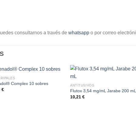
uedes consultarnos a través de
whatsapp
o por correo electrón
S
GRIPALES
adol® Complex 10 sobres
ANTITUSIVOS
5
€
Flutox 3,54 mg/mL Jarabe 200 m
10,21
€