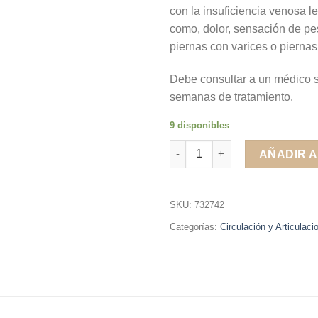
con la insuficiencia venosa le
como, dolor, sensación de pes
piernas con varices o pierna
Debe consultar a un médico 
semanas de tratamiento.
9 disponibles
Variliv Diosmina Forte 1000 m
AÑADIR A
SKU:
732742
Categorías:
Circulación y Articulaci