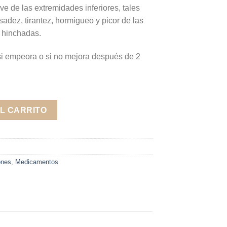
ve de las extremidades inferiores, tales
adez, tirantez, hormigueo y picor de las
s hinchadas.
si empeora o si no mejora después de 2
g 30 comprimidos cantidad
L CARRITO
ones
,
Medicamentos