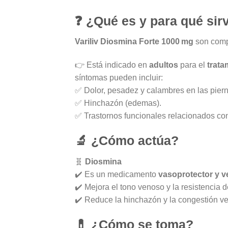
❓ ¿Qué es y para qué sir
Variliv Diosmina Forte 1000 mg
son comp
👉 Está indicado en
adultos
para el
trata
síntomas pueden incluir:
✅ Dolor, pesadez y calambres en las piern
✅ Hinchazón (edemas).
✅ Trastornos funcionales relacionados con l
🔬 ¿Cómo actúa?
🧬
Diosmina
✔️ Es un medicamento
vasoprotector y 
✔️ Mejora el tono venoso y la resistencia
✔️ Reduce la hinchazón y la congestión ve
💊 ¿Cómo se toma?