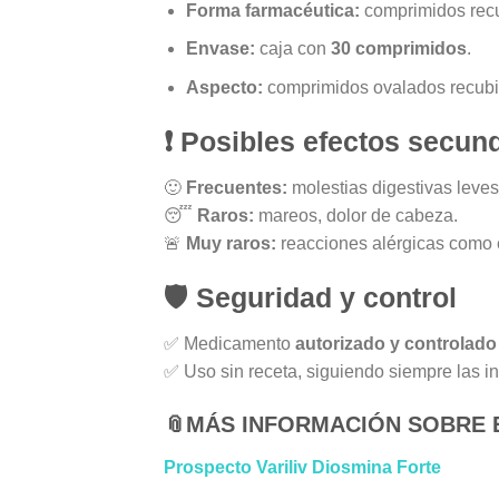
Forma farmacéutica:
comprimidos recu
Envase:
caja con
30 comprimidos
.
Aspecto:
comprimidos ovalados recubie
❗
Posibles efectos secun
🙂
Frecuentes:
molestias digestivas leves
😴
Raros:
mareos, dolor de cabeza.
🚨
Muy raros:
reacciones alérgicas como e
🛡️
Seguridad y control
✅ Medicamento
autorizado y controlad
✅ Uso sin receta, siguiendo siempre las in
📎
MÁS INFORMACIÓN SOBRE 
Prospecto Variliv Diosmina Forte