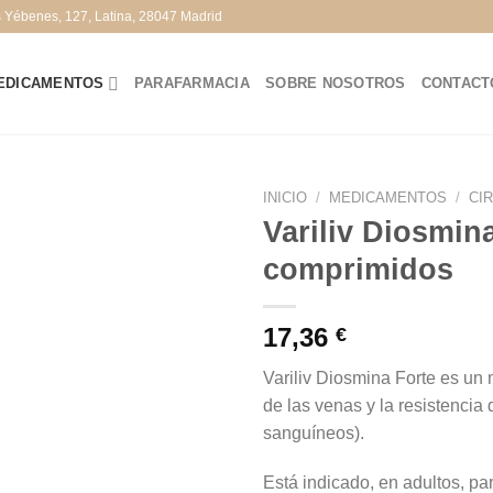
s Yébenes, 127, Latina, 28047 Madrid
EDICAMENTOS
PARAFARMACIA
SOBRE NOSOTROS
CONTACT
INICIO
/
MEDICAMENTOS
/
CI
Variliv Diosmin
comprimidos
17,36
€
Variliv Diosmina Forte es un
de las venas y la resistencia
sanguíneos).
Está indicado, en adultos, pa