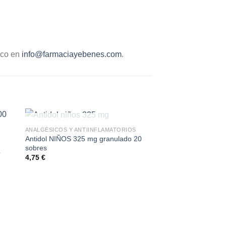
ico en
info@farmaciayebenes.com
.
SIN EXISTENCIAS
ANALGÉSICOS Y ANTIINFLAMATORIOS
Antidol NIÑOS 325 mg granulado 20
sobres
L
4,75
€