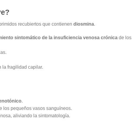
ve?
rimidos recubiertos que contienen
diosmina
.
miento sintomático de la insuficiencia venosa crónica
de los
as.
a fragilidad capilar.
venotónico
.
 de los pequeños vasos sanguíneos.
nosa, aliviando la sintomatología.