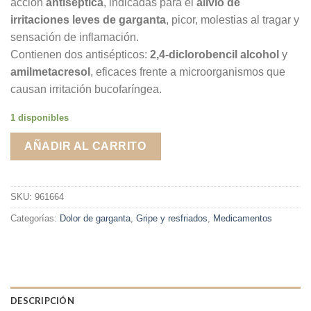
acción
antiséptica
, indicadas para el
alivio de
irritaciones leves de garganta
, picor, molestias al tragar y
sensación de inflamación.
Contienen dos antisépticos:
2,4-diclorobencil alcohol
y
amilmetacresol
, eficaces frente a microorganismos que
causan irritación bucofaríngea.
1 disponibles
AÑADIR AL CARRITO
SKU:
961664
Categorías:
Dolor de garganta
,
Gripe y resfriados
,
Medicamentos
DESCRIPCIÓN