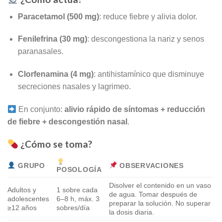
Paracetamol (500 mg)
: reduce fiebre y alivia dolor.
Fenilefrina (30 mg)
: descongestiona la nariz y senos
paranasales.
Clorfenamina (4 mg)
: antihistamínico que disminuye
secreciones nasales y lagrimeo.
En conjunto:
alivio rápido de síntomas + reducción
de fiebre + descongestión nasal
.
¿Cómo se toma?
GRUPO
OBSERVACIONES
POSOLOGÍA
Disolver el contenido en un vaso
Adultos y
1 sobre cada
de agua. Tomar después de
adolescentes
6–8 h, máx. 3
preparar la solución. No superar
≥12 años
sobres/día
la dosis diaria.