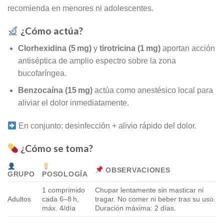
recomienda en menores ni adolescentes
.
¿Cómo actúa?
Clorhexidina (5 mg)
y
tirotricina (1 mg)
aportan acción
antiséptica de amplio espectro sobre la zona
bucofaríngea.
Benzocaína (15 mg)
actúa como anestésico local para
aliviar el dolor inmediatamente
.
En conjunto: desinfección + alivio rápido del dolor.
¿Cómo se toma?
OBSERVACIONES
GRUPO
POSOLOGÍA
1 comprimido
Chupar lentamente sin masticar ni
Adultos
cada 6–8 h,
tragar. No comer ni beber tras su uso.
máx. 4/día
Duración máxima: 2 días.