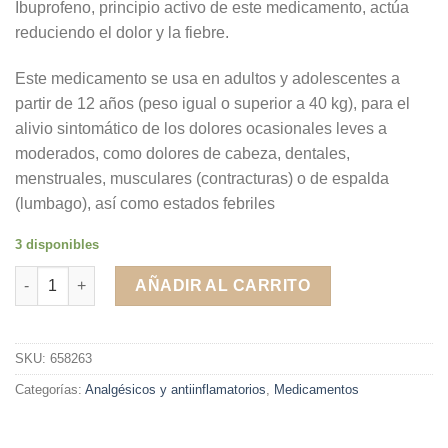
Ibuprofeno, principio activo de este medicamento, actúa
reduciendo el dolor y la fiebre.
Este medicamento se usa en adultos y adolescentes a
partir de 12 años (peso igual o superior a 40 kg), para el
alivio sintomático de los dolores ocasionales leves a
moderados, como dolores de cabeza, dentales,
menstruales, musculares (contracturas) o de espalda
(lumbago), así como estados febriles
3 disponibles
Espididol 400 mg 20 sobres de granulado para solución oral ca
AÑADIR AL CARRITO
SKU:
658263
Categorías:
Analgésicos y antiinflamatorios
,
Medicamentos