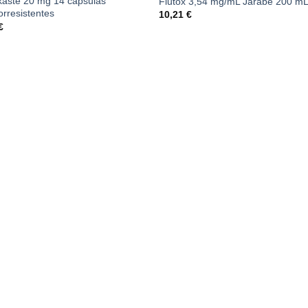
aste 20 mg 14 cápsulas
Flutox 3,54 mg/mL Jarabe 200 m
orresistentes
10,21
€
€