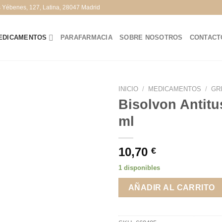
s Yébenes, 127, Latina, 28047 Madrid
EDICAMENTOS
PARAFARMACIA
SOBRE NOSOTROS
CONTACT
INICIO
/
MEDICAMENTOS
/
GR
Bisolvon Antit
ml
10,70
€
1 disponibles
AÑADIR AL CARRITO