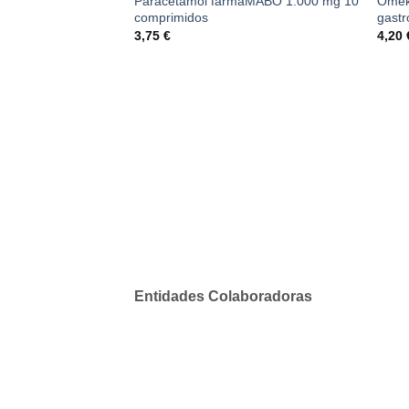
Paracetamol farmaMABO 1.000 mg 10
Omek
comprimidos
gastr
3,75
€
4,20
Entidades Colaboradoras