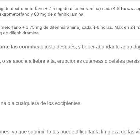
 mg de dextrometorfano + 7,5 mg de difenhidramina) cada
4-8 horas
se
extrometorfano y 60 mg de difenhidramina.
ometorfano + 3,75 mg de difenhidramina) cada 4-8 horas. Máx en 24 h
g de difenhidramina.
ante las comidas
o justo después, y beber abundante agua dura
 o se asocia a fiebre alta, erupciones cutáneas o cefalea persis
ina o a cualquiera de los excipientes.
s, ya que suprimir la tos puede dificultar la limpieza de las ví