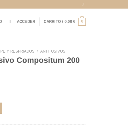
0
O
ACCEDER
CARRITO /
0,00
€
IPE Y RESFRIADOS
/
ANTITUSIVOS
usivo Compositum 200