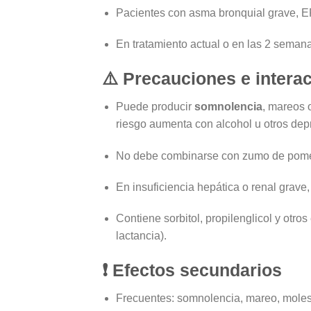
Pacientes con asma bronquial grave, EP
En tratamiento actual o en las 2 semana
⚠️
Precauciones e intera
Puede producir
somnolencia
, mareos 
riesgo aumenta con alcohol u otros de
No debe combinarse con zumo de pome
En insuficiencia hepática o renal grave,
Contiene sorbitol, propilenglicol y otr
lactancia).
❗
Efectos secundarios
Frecuentes: somnolencia, mareo, molest