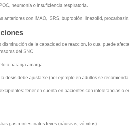
OC, neumonía o insuficiencia respiratoria.
s anteriores con IMAO, ISRS, bupropión, linezolid, procarbazina
cciones
o disminución de la capacidad de reacción, lo cual puede afect
presores del SNC.
lo o naranja amarga.
 la dosis debe ajustarse (por ejemplo en adultos se recomienda 
os excipientes: tener en cuenta en pacientes con intolerancias 
ias gastrointestinales leves (náuseas, vómitos).