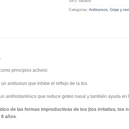
SKU:
660405
Categorías:
Antitusivos
,
Gripe y res
e
omo principios activos:
 antitusivo que inhibe el reflejo de la tos.
un antihistamínico que reduce goteo nasal y también ayuda en l
ico de las formas improductivas de tos (tos irritativa, tos 
 6 años
.