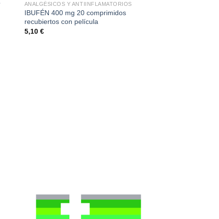
L
ANALGÉSICOS Y ANTIINFLAMATORIOS
IBUFÉN 400 mg 20 comprimidos
recubiertos con película
5,10
€
ANALGÉSICOS Y ANTI
Actromadol 660 mg 
liberación prolongad
6,53
€