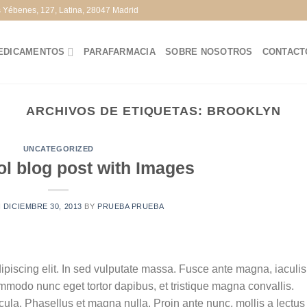
s Yébenes, 127, Latina, 28047 Madrid
EDICAMENTOS
PARAFARMACIA
SOBRE NOSOTROS
CONTACT
ARCHIVOS DE ETIQUETAS:
BROOKLYN
UNCATEGORIZED
ol blog post with Images
N
DICIEMBRE 30, 2013
BY
PRUEBA PRUEBA
ipiscing elit. In sed vulputate massa. Fusce ante magna, iaculis
commodo nunc eget tortor dapibus, et tristique magna convallis.
la. Phasellus et magna nulla. Proin ante nunc, mollis a lectus