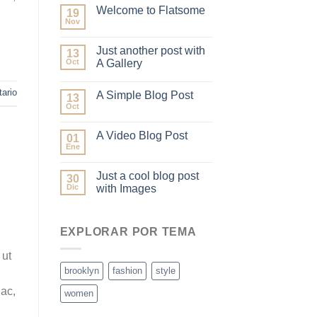
Welcome to Flatsome
19
Nov
Just another post with
13
Oct
A Gallery
ario
A Simple Blog Post
13
Oct
A Video Blog Post
01
Ene
Just a cool blog post
30
Dic
with Images
EXPLORAR POR TEMA
 ut
brooklyn
fashion
style
 ac,
women