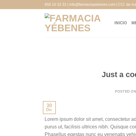
Saltar
650 10 32 32 | info@farmaciayebenes.com | CCl. de lo
al
contenido
INICIO
M
Just a co
POSTED O
30
Dic
Lorem ipsum dolor sit amet, consectetur ad
purus ut, facilisis ultrices nibh. Quisque 
Phasellus egestas nunc eu venenatis vehicu