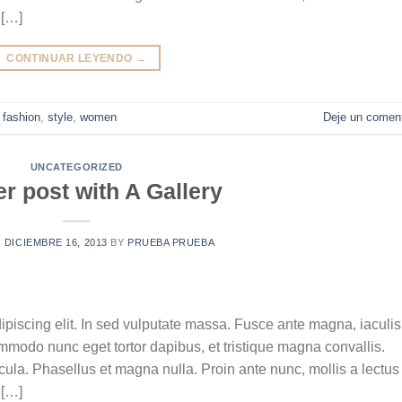
 […]
CONTINUAR LEYENDO
→
,
fashion
,
style
,
women
Deje un coment
UNCATEGORIZED
r post with A Gallery
N
DICIEMBRE 16, 2013
BY
PRUEBA PRUEBA
ipiscing elit. In sed vulputate massa. Fusce ante magna, iaculis
commodo nunc eget tortor dapibus, et tristique magna convallis.
la. Phasellus et magna nulla. Proin ante nunc, mollis a lectus
 […]