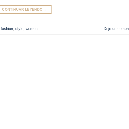
CONTINUAR LEYENDO
→
,
fashion
,
style
,
women
Deje un coment