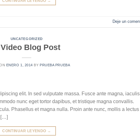
CONTINUAR LEYENDO
→
Deje un coment
UNCATEGORIZED
 Video Blog Post
 ON
ENERO 1, 2014
BY
PRUEBA PRUEBA
ipiscing elit. In sed vulputate massa. Fusce ante magna, iaculis
commodo nunc eget tortor dapibus, et tristique magna convallis.
la. Phasellus et magna nulla. Proin ante nunc, mollis a lectus
 […]
CONTINUAR LEYENDO
→