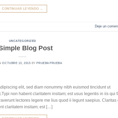
CONTINUAR LEYENDO
→
Deje un coment
UNCATEGORIZED
Simple Blog Post
ON
OCTUBRE 13, 2015
BY
PRUEBA PRUEBA
adipiscing elit, sed diam nonummy nibh euismod tincidunt ut
ypi non habent claritatem insitam; est usus legentis in iis qui f
verunt lectores legere me lius quod ii legunt saepius. Claritas 
 claritatem insitam; est […]