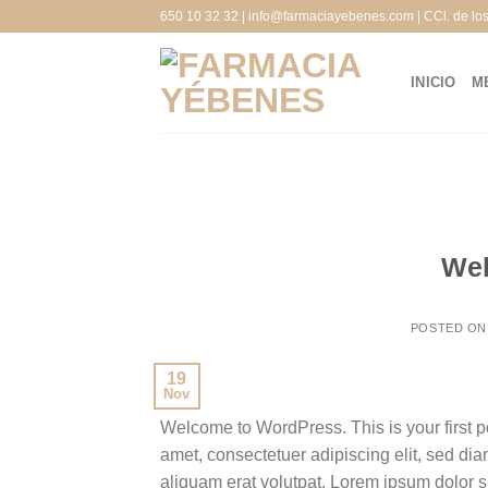
Saltar
650 10 32 32 | info@farmaciayebenes.com | CCl. de lo
al
contenido
INICIO
M
Wel
POSTED O
19
Nov
Welcome to WordPress. This is your first pos
amet, consectetuer adipiscing elit, sed d
aliquam erat volutpat. Lorem ipsum dolor s