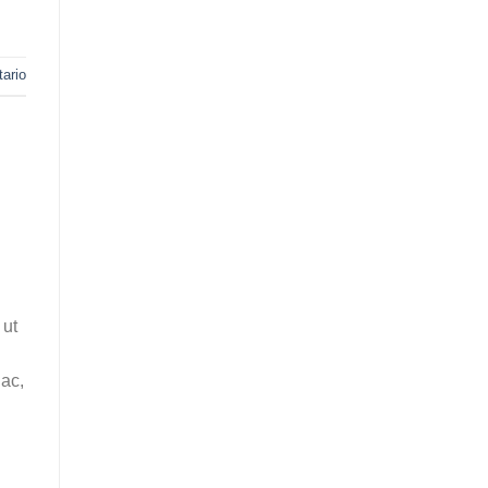
ario
 ut
 ac,