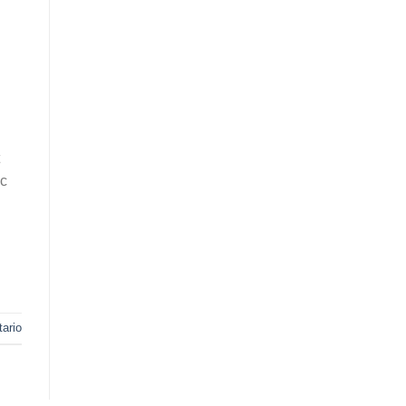
ec
ario