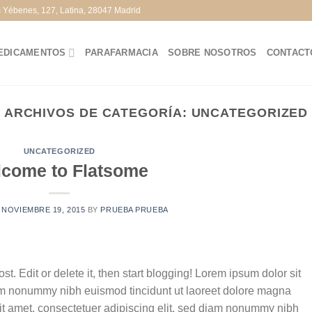
s Yébenes, 127, Latina, 28047 Madrid
EDICAMENTOS
PARAFARMACIA
SOBRE NOSOTROS
CONTACT
ARCHIVOS DE CATEGORÍA:
UNCATEGORIZED
UNCATEGORIZED
come to Flatsome
N
NOVIEMBRE 19, 2015
BY
PRUEBA PRUEBA
t. Edit or delete it, then start blogging! Lorem ipsum dolor sit
iam nonummy nibh euismod tincidunt ut laoreet dolore magna
it amet, consectetuer adipiscing elit, sed diam nonummy nibh