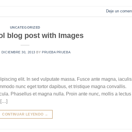
Deje un coment
UNCATEGORIZED
ol blog post with Images
N
DICIEMBRE 30, 2013
BY
PRUEBA PRUEBA
ipiscing elit. In sed vulputate massa. Fusce ante magna, iaculis
commodo nunc eget tortor dapibus, et tristique magna convallis.
la. Phasellus et magna nulla. Proin ante nunc, mollis a lectus
 […]
CONTINUAR LEYENDO
→