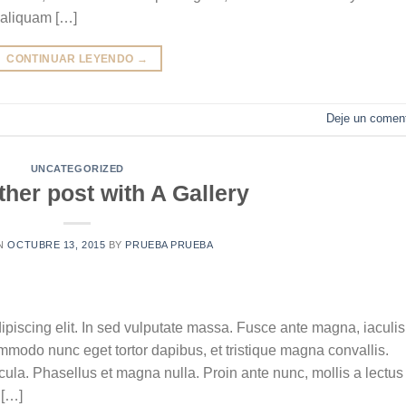
 aliquam […]
CONTINUAR LEYENDO
→
Deje un coment
UNCATEGORIZED
ther post with A Gallery
ON
OCTUBRE 13, 2015
BY
PRUEBA PRUEBA
ipiscing elit. In sed vulputate massa. Fusce ante magna, iaculis
commodo nunc eget tortor dapibus, et tristique magna convallis.
la. Phasellus et magna nulla. Proin ante nunc, mollis a lectus
 […]