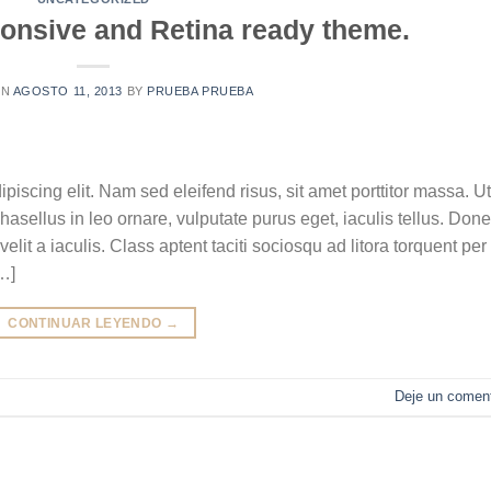
onsive and Retina ready theme.
ON
AGOSTO 11, 2013
BY
PRUEBA PRUEBA
piscing elit. Nam sed eleifend risus, sit amet porttitor massa. Ut
Phasellus in leo ornare, vulputate purus eget, iaculis tellus. Don
elit a iaculis. Class aptent taciti sociosqu ad litora torquent per
…]
CONTINUAR LEYENDO
→
Deje un coment