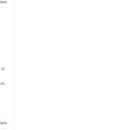
ario
 ut
 ac,
ario