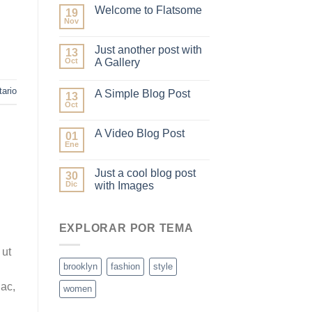
Welcome to Flatsome
19
Nov
Just another post with
13
Oct
A Gallery
ario
A Simple Blog Post
13
Oct
A Video Blog Post
01
Ene
Just a cool blog post
30
Dic
with Images
EXPLORAR POR TEMA
 ut
brooklyn
fashion
style
 ac,
women