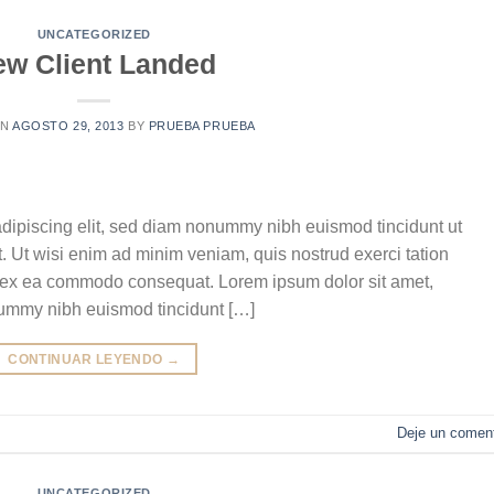
UNCATEGORIZED
ew Client Landed
ON
AGOSTO 29, 2013
BY
PRUEBA PRUEBA
adipiscing elit, sed diam nonummy nibh euismod tincidunt ut
. Ut wisi enim ad minim veniam, quis nostrud exerci tation
uip ex ea commodo consequat. Lorem ipsum dolor sit amet,
nummy nibh euismod tincidunt […]
CONTINUAR LEYENDO
→
Deje un coment
UNCATEGORIZED