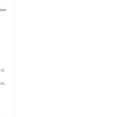
ario
 ut
 ac,