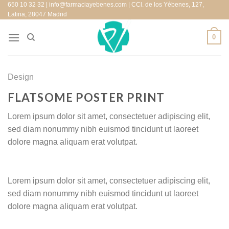
650 10 32 32 | info@farmaciayebenes.com | CCl. de los Yébenes, 127,
Saltar
Latina, 28047 Madrid
al
contenido
0
Design
FLATSOME POSTER PRINT
Lorem ipsum dolor sit amet, consectetuer adipiscing elit,
sed diam nonummy nibh euismod tincidunt ut laoreet
dolore magna aliquam erat volutpat.
Lorem ipsum dolor sit amet, consectetuer adipiscing elit,
sed diam nonummy nibh euismod tincidunt ut laoreet
dolore magna aliquam erat volutpat.