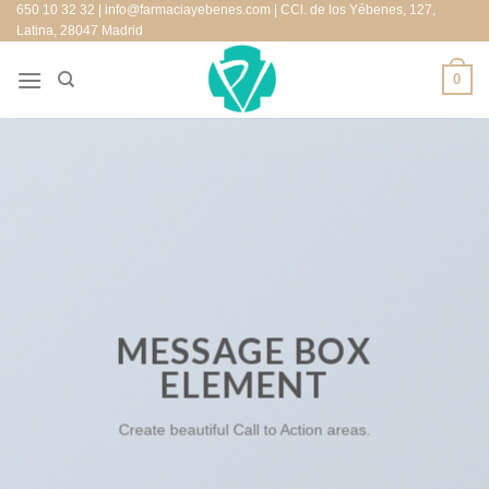
650 10 32 32 | info@farmaciayebenes.com | CCl. de los Yébenes, 127,
Saltar
Latina, 28047 Madrid
al
contenido
0
MESSAGE BOX
ELEMENT
Create beautiful Call to Action areas.