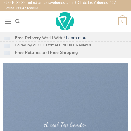
650 10 32 32 | info@farmaciayebenes.com | CCl. de los Yébenes, 127,
Saltar
Latina, 28047 Madrid
al
contenido
0
Free Delivery
World Wide*
Learn more
Loved by our Customers.
5000+
Reviews
Free Returns
and
Free Shipping
A cool Top header